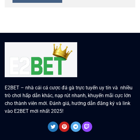
E2BET – nhà cái cá cược đá gà trực tuyến uy tín và nhiều
trò chơi hấp dẫn khác, nạp rút nhanh, khuyến mãi cực lớn
cho thành viên mới. Đánh giá, hướng dẫn đăng ký và link
vào E2BET mới nhất 2025!