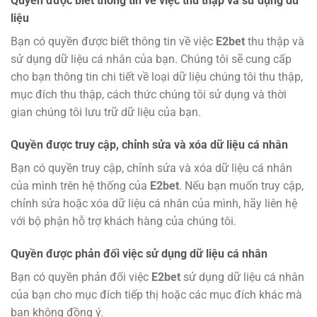
Quyền được biết thông tin về việc thu thập và sử dụng dữ
liệu
Bạn có quyền được biết thông tin về việc
E2bet
thu thập và
sử dụng dữ liệu cá nhân của bạn. Chúng tôi sẽ cung cấp
cho bạn thông tin chi tiết về loại dữ liệu chúng tôi thu thập,
mục đích thu thập, cách thức chúng tôi sử dụng và thời
gian chúng tôi lưu trữ dữ liệu của bạn.
Quyền được truy cập, chỉnh sửa và xóa dữ liệu cá nhân
Bạn có quyền truy cập, chỉnh sửa và xóa dữ liệu cá nhân
của mình trên hệ thống của
E2bet
. Nếu bạn muốn truy cập,
chỉnh sửa hoặc xóa dữ liệu cá nhân của mình, hãy liên hệ
với bộ phận hỗ trợ khách hàng của chúng tôi.
Quyền được phản đối việc sử dụng dữ liệu cá nhân
Bạn có quyền phản đối việc
E2bet
sử dụng dữ liệu cá nhân
của bạn cho mục đích tiếp thị hoặc các mục đích khác mà
bạn không đồng ý.