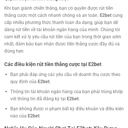
Khi bạn giành chiến thắng, bạn có quyền được rút tiền
thắng cược một cách nhanh chóng và an toàn.
E2bet
cung
cấp nhiều phương thức thanh toán đa dạng, giúp bạn dễ
dàng rút tiền về tài khoản ngân hàng của mình. Chúng tôi
cam kết xử lý yêu cầu rút tiền của bạn trong thời gian sớm
nhất, đảm bảo bạn nhận được tiền thắng cược đầy đủ và
đúng hẹn.
Các điều kiện rút tiền thắng cược tại E2bet
Bạn phải đáp ứng các yêu cầu về doanh thu cược theo
quy định của
E2bet
.
Thông tin tài khoản ngân hàng của bạn phải trùng khớp
với thông tin đã đăng ký tại
E2bet
.
Bạn không được vi phạm bất kỳ điều khoản và điều kiện
nào của
E2bet
.