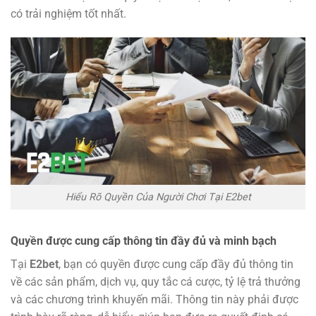
có trải nghiệm tốt nhất.
Hiểu Rõ Quyền Của Người Chơi Tại E2bet
Quyền được cung cấp thông tin đầy đủ và minh bạch
Tại
E2bet
, bạn có quyền được cung cấp đầy đủ thông tin
về các sản phẩm, dịch vụ, quy tắc cá cược, tỷ lệ trả thưởng
và các chương trình khuyến mãi. Thông tin này phải được