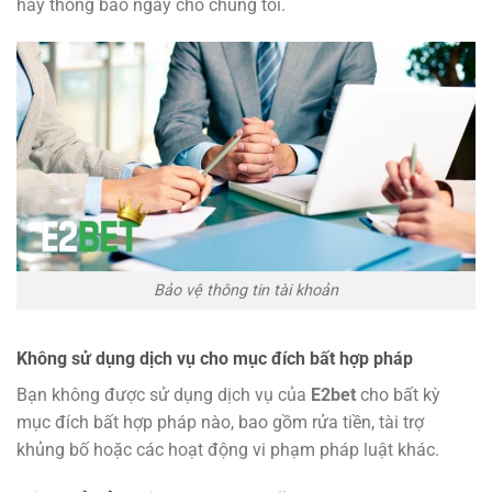
hãy thông báo ngay cho chúng tôi.
Bảo vệ thông tin tài khoản
Không sử dụng dịch vụ cho mục đích bất hợp pháp
Bạn không được sử dụng dịch vụ của
E2bet
cho bất kỳ
mục đích bất hợp pháp nào, bao gồm rửa tiền, tài trợ
khủng bố hoặc các hoạt động vi phạm pháp luật khác.