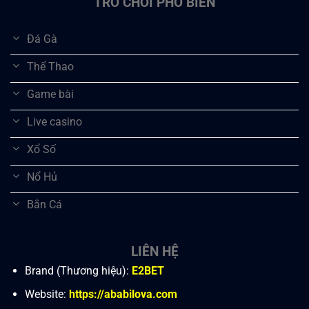
TRÒ CHƠI PHỔ BIẾN
Đá Gà
Thể Thao
Game bài
Live casino
Xổ Số
Nổ Hủ
Bắn Cá
LIÊN HỆ
Brand (Thương hiệu):
E2BET
Website:
https://ababilova.com