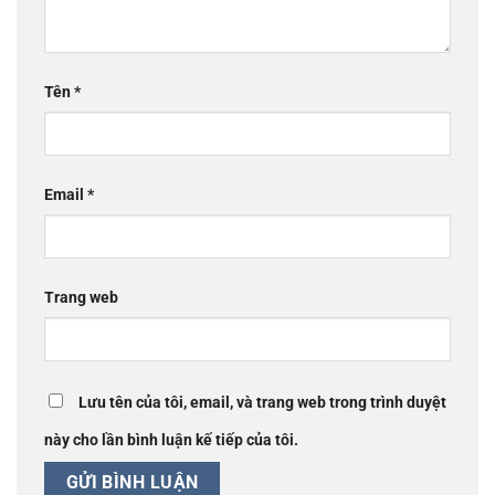
Tên
*
Email
*
Trang web
Lưu tên của tôi, email, và trang web trong trình duyệt
này cho lần bình luận kế tiếp của tôi.