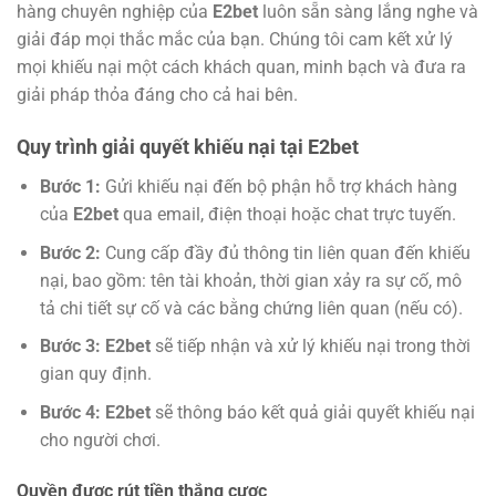
hàng chuyên nghiệp của
E2bet
luôn sẵn sàng lắng nghe và
giải đáp mọi thắc mắc của bạn. Chúng tôi cam kết xử lý
mọi khiếu nại một cách khách quan, minh bạch và đưa ra
giải pháp thỏa đáng cho cả hai bên.
Quy trình giải quyết khiếu nại tại E2bet
Bước 1:
Gửi khiếu nại đến bộ phận hỗ trợ khách hàng
của
E2bet
qua email, điện thoại hoặc chat trực tuyến.
Bước 2:
Cung cấp đầy đủ thông tin liên quan đến khiếu
nại, bao gồm: tên tài khoản, thời gian xảy ra sự cố, mô
tả chi tiết sự cố và các bằng chứng liên quan (nếu có).
Bước 3:
E2bet
sẽ tiếp nhận và xử lý khiếu nại trong thời
gian quy định.
Bước 4:
E2bet
sẽ thông báo kết quả giải quyết khiếu nại
cho người chơi.
Quyền được rút tiền thắng cược