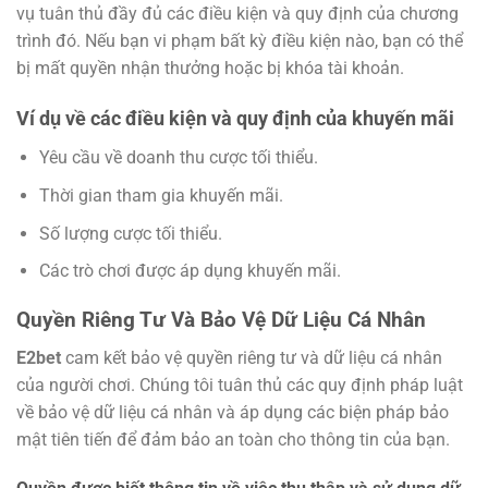
vụ tuân thủ đầy đủ các điều kiện và quy định của chương
trình đó. Nếu bạn vi phạm bất kỳ điều kiện nào, bạn có thể
bị mất quyền nhận thưởng hoặc bị khóa tài khoản.
Ví dụ về các điều kiện và quy định của khuyến mãi
Yêu cầu về doanh thu cược tối thiểu.
Thời gian tham gia khuyến mãi.
Số lượng cược tối thiểu.
Các trò chơi được áp dụng khuyến mãi.
Quyền Riêng Tư Và Bảo Vệ Dữ Liệu Cá Nhân
E2bet
cam kết bảo vệ quyền riêng tư và dữ liệu cá nhân
của người chơi. Chúng tôi tuân thủ các quy định pháp luật
về bảo vệ dữ liệu cá nhân và áp dụng các biện pháp bảo
mật tiên tiến để đảm bảo an toàn cho thông tin của bạn.