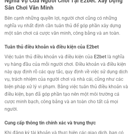
Nghĩa Vụ Của Người Chơi Tại E2bet: Xây Dựng
Sân Chơi Văn Minh
Bên cạnh những quyền lợi, người chơi cũng có những
nghĩa vụ nhất định cần tuân thủ để góp phần xây dựng
một sân chơi cá cược văn minh, công bằng và an toàn.
Tuân thủ điều khoản và điều kiện của E2bet
Việc tuân thủ điều khoản và điều kiện của
E2bet
là nghĩa
vụ hàng đầu của mỗi người chơi. Điều khoản và điều kiện
này quy định rõ các quy tắc, quy định về việc sử dụng dịch
vụ, trách nhiệm của người chơi và nhà cái, cũng như các
biện pháp xử lý vi phạm. Bằng việc tuân thủ điều khoản và
điều kiện, bạn đã góp phần tạo nên một môi trường cá
cược minh bạch, công bằng và an toàn cho tất cả mọi
người.
Cung cấp thông tin chính xác và trung thực
Khi đăng ký tài khoản và thực hiện các giao dịch, bạn có