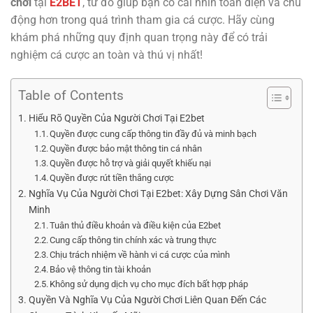
chơi
tại
E2BET
, từ đó giúp bạn có cái nhìn toàn diện và chủ
động hơn trong quá trình tham gia cá cược. Hãy cùng
khám phá những quy định quan trọng này để có trải
nghiệm cá cược an toàn và thú vị nhất!
Table of Contents
Hiểu Rõ Quyền Của Người Chơi Tại E2bet
Quyền được cung cấp thông tin đầy đủ và minh bạch
Quyền được bảo mật thông tin cá nhân
Quyền được hỗ trợ và giải quyết khiếu nại
Quyền được rút tiền thắng cược
Nghĩa Vụ Của Người Chơi Tại E2bet: Xây Dựng Sân Chơi Văn
Minh
Tuân thủ điều khoản và điều kiện của E2bet
Cung cấp thông tin chính xác và trung thực
Chịu trách nhiệm về hành vi cá cược của mình
Bảo vệ thông tin tài khoản
Không sử dụng dịch vụ cho mục đích bất hợp pháp
Quyền Và Nghĩa Vụ Của Người Chơi Liên Quan Đến Các