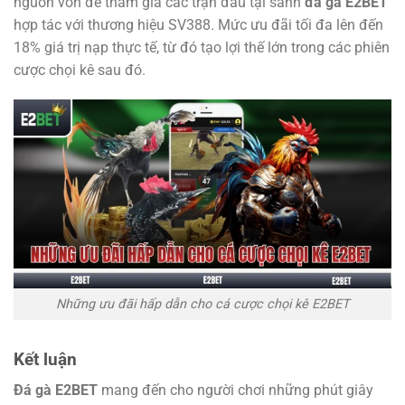
nguồn vốn để tham gia các trận đấu tại sảnh
đá gà E2BET
hợp tác với thương hiệu SV388. Mức ưu đãi tối đa lên đến
18% giá trị nạp thực tế, từ đó tạo lợi thế lớn trong các phiên
cược chọi kê sau đó.
Những ưu đãi hấp dẫn cho cá cược chọi kê E2BET
Kết luận
Đá gà E2BET
mang đến cho người chơi những phút giây