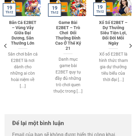
19
19
19
Th12
Th12
Th12
Bắn Cá E2BET
Game Bài
Xổ Số E2BET –
– Vùng Vẫy
E2BET – Trò
Dự Thưởng
Giữa Đại
Chơi Đổi
Siêu Tiện Lợi,
Dương, Săn
Thưởng Đỉnh
Đổi Đời Mỗi
Thưởng Lớn
Cao Ở Thế Kỷ
Ngày
21
Sân chơi bắn cá
Xổ số E2BET là
Danh mục
E2BET là nơi
hình thức tham
game bài
dành cho
gia dự thưởng
E2BET quy tụ
những ai còn
tiêu biểu của
đầy đủ những
hoài niệm về
thời đại [...]
trò chơi quen
[...]
thuộc trong [...]
Để lại một bình luận
Email của bạn sẽ không được hiển thị công khai.