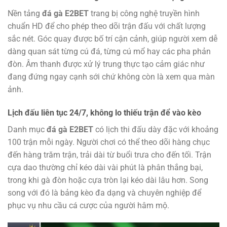
Nền tảng
đá gà E2BET
trang bị công nghệ truyền hình
chuẩn HD để cho phép theo dõi trận đấu với chất lượng
sắc nét. Góc quay được bố trí cận cảnh, giúp người xem dễ
dàng quan sát từng cú đá, từng cú mổ hay các pha phản
đòn. Âm thanh được xử lý trung thực tạo cảm giác như
đang đứng ngay cạnh sới chứ không còn là xem qua màn
ảnh.
Lịch đấu liên tục 24/7, không lo thiếu trận để vào kèo
Danh mục
đá gà E2BET
có lịch thi đấu dày đặc với khoảng
100 trận mỗi ngày. Người chơi có thể theo dõi hàng chục
đến hàng trăm trận, trải dài từ buổi trưa cho đến tối. Trận
cựa dao thường chỉ kéo dài vài phút là phân thắng bại,
trong khi gà đòn hoặc cựa tròn lại kéo dài lâu hơn. Song
song với đó là bảng kèo đa dạng và chuyên nghiệp để
phục vụ nhu cầu cá cược của người hâm mộ.