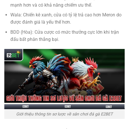
mạnh hơn và có khả năng chiếm ưu thế.
Wala: Chiến kê xanh, cửa có tỷ lệ trả cao hơn Meron do
được đánh giá là yếu thế hơn.
BDD (Hòa): Cửa cược có mức thưởng cực lớn khi trận
đấu bất phân thắng bại.
Giới thiệu thông tin sơ lược về sân chơi đá gà E2BET