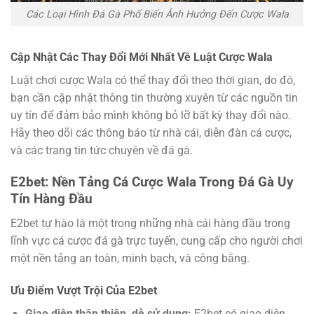
Các Loại Hình Đá Gà Phổ Biến Ảnh Hưởng Đến Cược Wala
Cập Nhật Các Thay Đổi Mới Nhất Về Luật Cược Wala
Luật chơi cược Wala có thể thay đổi theo thời gian, do đó,
bạn cần cập nhật thông tin thường xuyên từ các nguồn tin
uy tín để đảm bảo mình không bỏ lỡ bất kỳ thay đổi nào.
Hãy theo dõi các thông báo từ nhà cái, diễn đàn cá cược,
và các trang tin tức chuyên về đá gà.
E2bet: Nền Tảng Cá Cược Wala Trong Đá Gà Uy
Tín Hàng Đầu
E2bet tự hào là một trong những nhà cái hàng đầu trong
lĩnh vực cá cược đá gà trực tuyến, cung cấp cho người chơi
một nền tảng an toàn, minh bạch, và công bằng.
Ưu Điểm Vượt Trội Của E2bet
Giao diện thân thiện, dễ sử dụng:
E2bet có giao diện