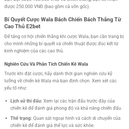
được 250.000 VNĐ (bao gồm cả vốn gốc).
Bí Quyết Cược Wala Bách Chiến Bách Thắng Từ
Cao Thủ E2bet
Để tăng cơ hội chiến thắng khi cược Wala, bạn cần trang bị
cho mình những bí quyết và chiến thuật được đúc kết từ
kinh nghiệm của các cao thủ.
Nghiên Cứu Và Phân Tích Chiến Kê Wala
Trước khi đặt cược, hãy dành thời gian nghiên cứu kỹ
lưỡng về chiến kê Wala mà bạn định chọn. Xem xét các
yếu tố như:
Lịch sử thi đấu:
Xem lại các trận đấu trước đây của
chiến kê để đánh giá phong độ và khả năng chiến đấu.
Thể trạng:
Quan sát ngoại hình và cách di chuyển của
chiến kê để đánh giá thể lực và sức khỏe.