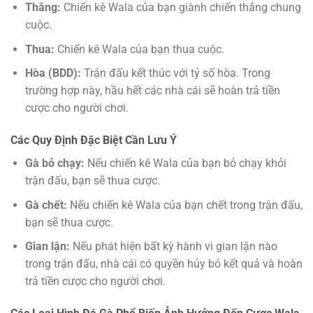
Thắng:
Chiến kê Wala của bạn giành chiến thắng chung
cuộc.
Thua:
Chiến kê Wala của bạn thua cuộc.
Hòa (BDD):
Trận đấu kết thúc với tỷ số hòa. Trong
trường hợp này, hầu hết các nhà cái sẽ hoàn trả tiền
cược cho người chơi.
Các Quy Định Đặc Biệt Cần Lưu Ý
Gà bỏ chạy:
Nếu chiến kê Wala của bạn bỏ chạy khỏi
trận đấu, bạn sẽ thua cược.
Gà chết:
Nếu chiến kê Wala của bạn chết trong trận đấu,
bạn sẽ thua cược.
Gian lận:
Nếu phát hiện bất kỳ hành vi gian lận nào
trong trận đấu, nhà cái có quyền hủy bỏ kết quả và hoàn
trả tiền cược cho người chơi.