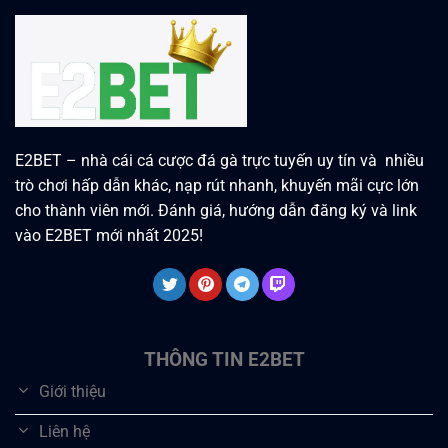
E2BET – nhà cái cá cược đá gà trực tuyến uy tín và nhiều
trò chơi hấp dẫn khác, nạp rút nhanh, khuyến mãi cực lớn
cho thành viên mới. Đánh giá, hướng dẫn đăng ký và link
vào E2BET mới nhất 2025!
THÔNG TIN E2BET
Giới thiệu
Liên hệ