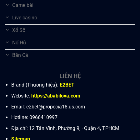
Game bài
Live casino
Xổ Số
Nổ Hủ
Bắn Cá
LIÊN HỆ
Brand (Thương hiệu):
E2BET
Website:
https://ababilova.com
Email:
e2bet@propecia18.us.com
Hotline: 0966410997
Địa chỉ: 12 Tân Vĩnh, Phường 9, · Quận 4, TPHCM
Sitemap