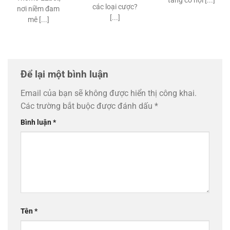
tăng cơ hội [...]
các loại cược?
nơi niềm đam
[...]
mê [...]
Để lại một bình luận
Email của bạn sẽ không được hiển thị công khai.
Các trường bắt buộc được đánh dấu
*
Bình luận
*
Tên
*