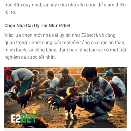
trận đấu duy nhất, và hãy chia nhỏ vốn cược để giảm thiểu
rủi ro.
Chọn Nhà Cái Uy Tín Như E2bet
Việc lựa chọn một nhà cái uy tín như E2bet là vô cùng
quan trọng. E2bet cung cấp một nền tảng cá cược an toàn,
minh bạch, và công bằng, đảm bảo rằng bạn sẽ có một trải
nghiệm cá cược tốt nhất.