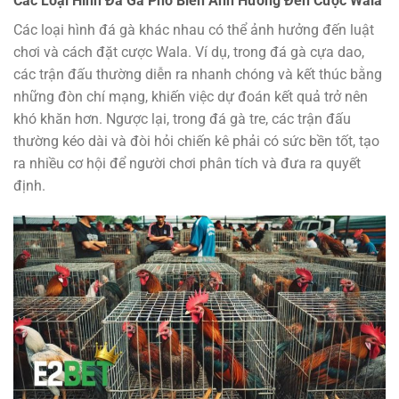
Các Loại Hình Đá Gà Phổ Biến Ảnh Hưởng Đến Cược Wala
Các loại hình đá gà khác nhau có thể ảnh hưởng đến luật
chơi và cách đặt cược Wala. Ví dụ, trong đá gà cựa dao,
các trận đấu thường diễn ra nhanh chóng và kết thúc bằng
những đòn chí mạng, khiến việc dự đoán kết quả trở nên
khó khăn hơn. Ngược lại, trong đá gà tre, các trận đấu
thường kéo dài và đòi hỏi chiến kê phải có sức bền tốt, tạo
ra nhiều cơ hội để người chơi phân tích và đưa ra quyết
định.